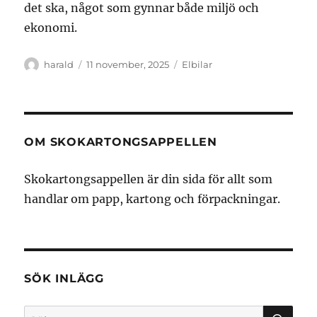
det ska, något som gynnar både miljö och
ekonomi.
Författare
Publicerat
Kategorier
harald
11 november, 2025
Elbilar
den
OM SKOKARTONGSAPPELLEN
Skokartongsappellen är din sida för allt som
handlar om papp, kartong och förpackningar.
SÖK INLÄGG
SÖ
Sök