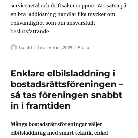
serviceavtal och driftsäker support. Att satsa på
en bra laddlösning handlar lika mycket om
bekvämlighet som om ansvarsfullt
beslutsfattande.
Författare
Publicerat
Kategorier
harald
1 december, 2025
Elbilar
den
Enklare elbilsladdning i
bostadsrättsföreningen –
så tas föreningen snabbt
in i framtiden
Många bostadsrättsföreningar väljer
elbilsladdning med smart teknik, enkel