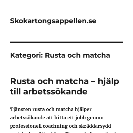
Skokartongsappellen.se
Kategori:
Rusta och matcha
Rusta och matcha – hjälp
till arbetssökande
Tjänsten rusta och matcha hjälper
arbetssökande att hitta ett jobb genom
professionell coachning och skräddarsydd