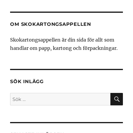
OM SKOKARTONGSAPPELLEN
Skokartongsappellen är din sida för allt som
handlar om papp, kartong och förpackningar.
SÖK INLÄGG
SÖ
Sök
efter: