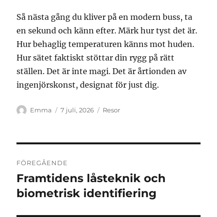
Så nästa gång du kliver på en modern buss, ta
en sekund och känn efter. Märk hur tyst det är.
Hur behaglig temperaturen känns mot huden.
Hur sätet faktiskt stöttar din rygg på rätt
ställen. Det är inte magi. Det är årtionden av
ingenjörskonst, designat för just dig.
Författare
Publicerat
Kategorier
Emma
7 juli, 2026
Resor
den
Inläggsnavigering
FÖREGÅENDE
Framtidens låsteknik och
Föregående
inlägg:
biometrisk identifiering