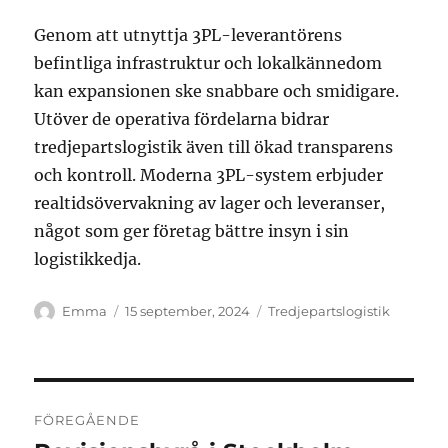
Genom att utnyttja 3PL-leverantörens
befintliga infrastruktur och lokalkännedom
kan expansionen ske snabbare och smidigare.
Utöver de operativa fördelarna bidrar
tredjepartslogistik även till ökad transparens
och kontroll. Moderna 3PL-system erbjuder
realtidsövervakning av lager och leveranser,
något som ger företag bättre insyn i sin
logistikkedja.
Författare
Publicerat
Kategorier
Emma
15 september, 2024
Tredjepartslogistik
den
Inläggsnavigering
FÖREGÅENDE