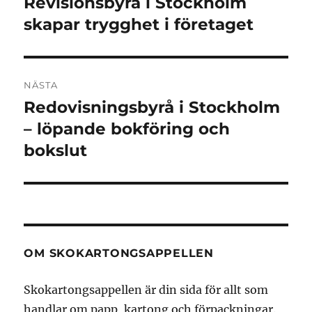
Revisionsbyrå i Stockholm
Föregående
inlägg:
skapar trygghet i företaget
NÄSTA
Redovisningsbyrå i Stockholm
Nästa
inlägg:
– löpande bokföring och
bokslut
OM SKOKARTONGSAPPELLEN
Skokartongsappellen är din sida för allt som
handlar om papp, kartong och förpackningar.