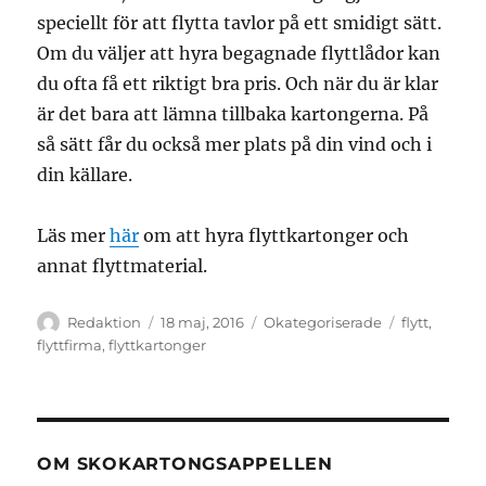
speciellt för att flytta tavlor på ett smidigt sätt.
Om du väljer att hyra begagnade flyttlådor kan
du ofta få ett riktigt bra pris. Och när du är klar
är det bara att lämna tillbaka kartongerna. På
så sätt får du också mer plats på din vind och i
din källare.
Läs mer
här
om att hyra flyttkartonger och
annat flyttmaterial.
Författare
Publicerat
Kategorier
Etiketter
Redaktion
18 maj, 2016
Okategoriserade
flytt
,
den
flyttfirma
,
flyttkartonger
OM SKOKARTONGSAPPELLEN