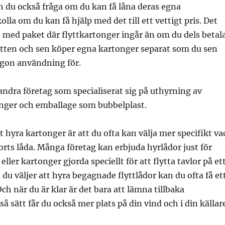
an du också fråga om du kan få låna deras egna
olla om du kan få hjälp med det till ett vettigt pris. Det
are med paket där flyttkartonger ingår än om du dels betal
ytten och sen köper egna kartonger separat som du sen
ågon användning för.
andra företag som specialiserat sig på uthyrning av
onger och emballage som bubbelplast.
t hyra kartonger är att du ofta kan välja mer specifikt va
orts låda. Många företag kan erbjuda hyrlådor just för
eller kartonger gjorda speciellt för att flytta tavlor på et
 du väljer att hyra begagnade flyttlådor kan du ofta få et
 Och när du är klar är det bara att lämna tillbaka
å sätt får du också mer plats på din vind och i din källar