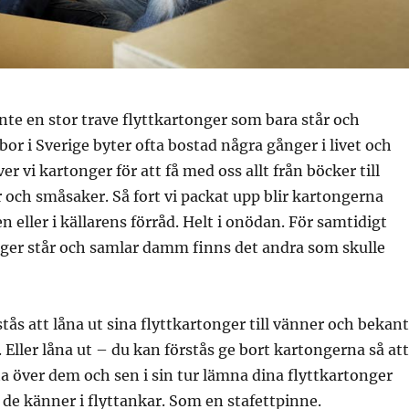
te en stor trave flyttkartonger som bara står och
bor i Sverige byter ofta bostad några gånger i livet och
r vi kartonger för att få med oss allt från böcker till
och småsaker. Så fort vi packat upp blir kartongerna
 eller i källarens förråd. Helt i onödan. För samtidigt
ger står och samlar damm finns det andra som skulle
stås att låna ut sina flyttkartonger till vänner och bekan
. Eller låna ut – du kan förstås ge bort kartongerna så att
ta över dem och sen i sin tur lämna dina flyttkartonger
n de känner i flyttankar. Som en stafettpinne.