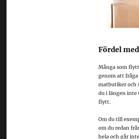
Fördel med 
Många som flytta
genom att fråga
matbutiker och s
du i längen inte 
flytt.
Om du till exemp
om du redan från
hela och går int