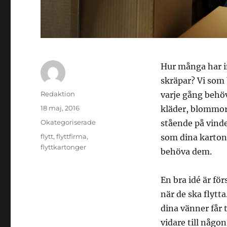
Hur många har in
skräpar? Vi som 
Författare
Redaktion
varje gång behöve
Publicerat
18 maj, 2016
kläder, blommor 
den
Kategorier
Okategoriserade
stående på vinden
Etiketter
flytt
,
flyttfirma
,
som dina karton
flyttkartonger
behöva dem.
En bra idé är för
när de ska flytta
dina vänner får 
vidare till någo