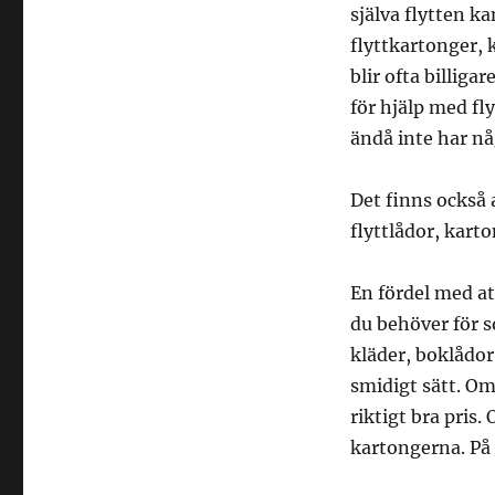
själva flytten k
flyttkartonger, k
blir ofta billig
för hjälp med fl
ändå inte har n
Det finns också 
flyttlådor, kart
En fördel med at
du behöver för s
kläder, boklådor 
smidigt sätt. Om
riktigt bra pris.
kartongerna. På s