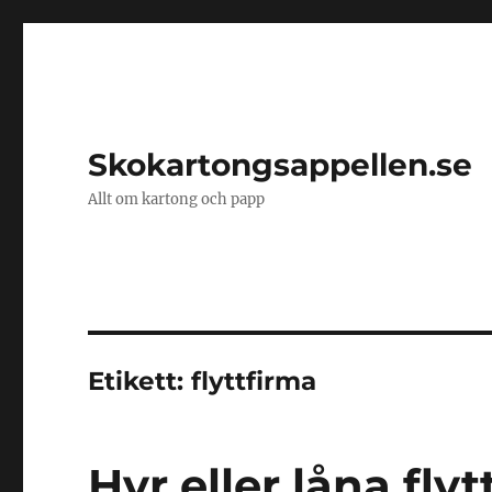
Skokartongsappellen.se
Allt om kartong och papp
Etikett:
flyttfirma
Hyr eller låna fly