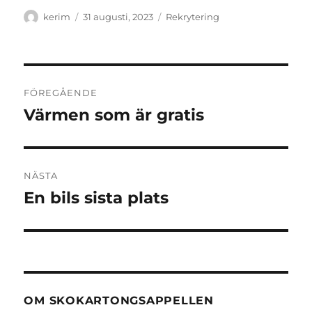
Författare
Publicerat
Kategorier
kerim
31 augusti, 2023
Rekrytering
den
Inläggsnavigering
FÖREGÅENDE
Värmen som är gratis
Föregående
inlägg:
NÄSTA
En bils sista plats
Nästa
inlägg:
OM SKOKARTONGSAPPELLEN