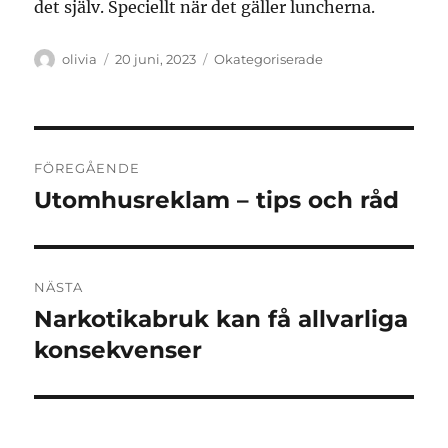
det själv. Speciellt när det gäller luncherna.
Författare
Publicerat
Kategorier
olivia
20 juni, 2023
Okategoriserade
den
Inläggsnavigering
FÖREGÅENDE
Utomhusreklam – tips och råd
Föregående
inlägg:
NÄSTA
Narkotikabruk kan få allvarliga
Nästa
inlägg:
konsekvenser